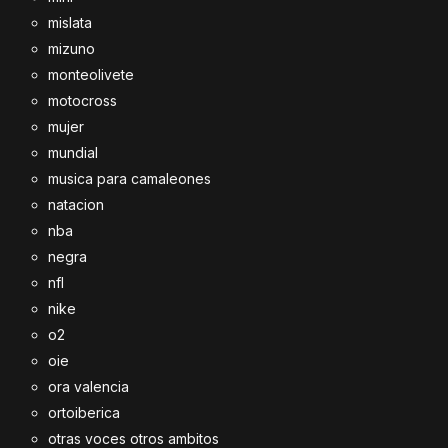
mislata
mizuno
monteolivete
motocross
mujer
mundial
musica para camaleones
natacion
nba
negra
nfl
nike
o2
oie
ora valencia
ortoiberica
otras voces otros ambitos