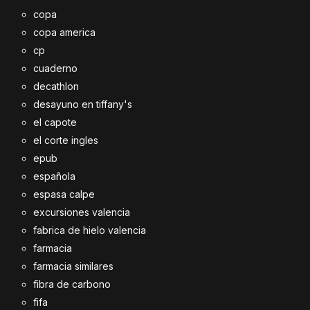
copa
copa america
cp
cuaderno
decathlon
desayuno en tiffany's
el capote
el corte ingles
epub
española
espasa calpe
excursiones valencia
fabrica de hielo valencia
farmacia
farmacia similares
fibra de carbono
fifa