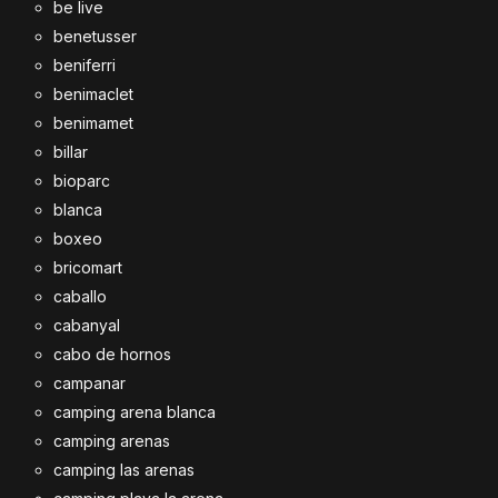
be live
benetusser
beniferri
benimaclet
benimamet
billar
bioparc
blanca
boxeo
bricomart
caballo
cabanyal
cabo de hornos
campanar
camping arena blanca
camping arenas
camping las arenas