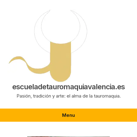
Saltar
al
contenido
escueladetauromaquiavalencia.es
Pasión, tradición y arte: el alma de la tauromaquia.
Menu