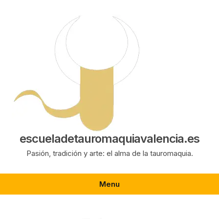
Saltar
al
contenido
escueladetauromaquiavalencia.es
Pasión, tradición y arte: el alma de la tauromaquia.
Menu