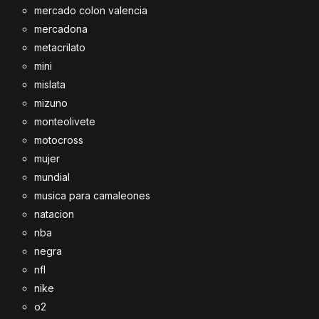
mercado colon valencia
mercadona
metacrilato
mini
mislata
mizuno
monteolivete
motocross
mujer
mundial
musica para camaleones
natacion
nba
negra
nfl
nike
o2