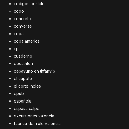
codigos postales
codo
concreto
converse
copa
copa america
cp
cuaderno
decathlon
desayuno en tiffany's
el capote
el corte ingles
epub
española
espasa calpe
excursiones valencia
fabrica de hielo valencia