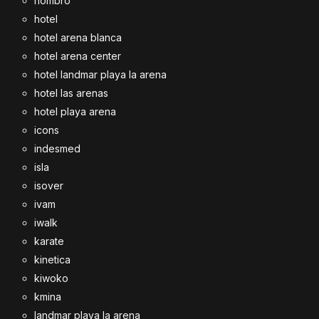
hombro
hotel
hotel arena blanca
hotel arena center
hotel landmar playa la arena
hotel las arenas
hotel playa arena
icons
indesmed
isla
isover
ivam
iwalk
karate
kinetica
kiwoko
kmina
landmar playa la arena