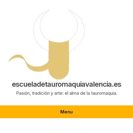
Saltar
al
contenido
escueladetauromaquiavalencia.es
Pasión, tradición y arte: el alma de la tauromaquia.
Menu