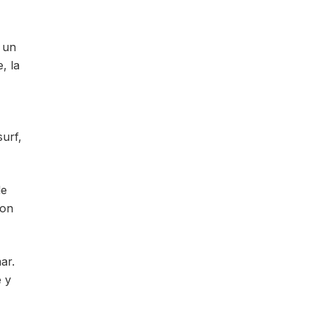
 un
, la
urf,
de
son
ar.
e y