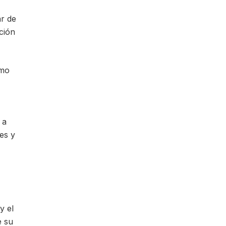
ar de
ción
omo
 a
es y
y el
e su