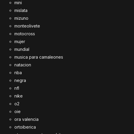
mini
mislata
mizuno
monteolivete
motocross
mujer
mundial
musica para camaleones
natacion
nba
negra
nfl
nike
o2
oie
ora valencia
ortoiberica