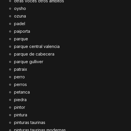
otras voces otros ambitos
oysho
ozuna
padel
paiporta
parque
parque central valencia
parque de cabecera
parque gulliver
patraix
perro
perros
petanca
piedra
pintor
pintura
pinturas taurinas
pinturas taurinas modernas