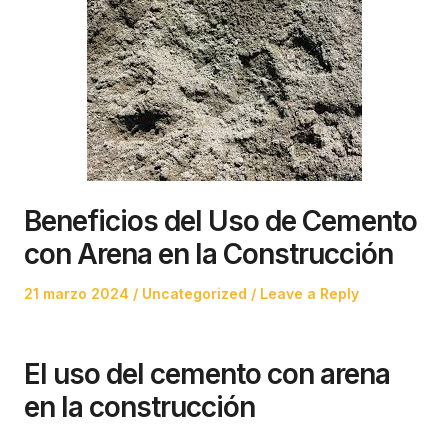
Beneficios del Uso de Cemento
con Arena en la Construcción
Posted
Posted
21 marzo 2024
Uncategorized
Leave a Reply
on
in
El uso del cemento con arena
en la construcción