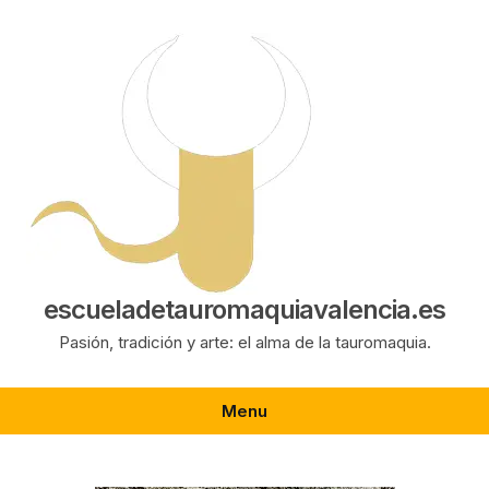
Saltar
al
contenido
escueladetauromaquiavalencia.es
Pasión, tradición y arte: el alma de la tauromaquia.
Menu