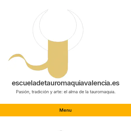
Saltar
al
contenido
escueladetauromaquiavalencia.es
Pasión, tradición y arte: el alma de la tauromaquia.
Menu