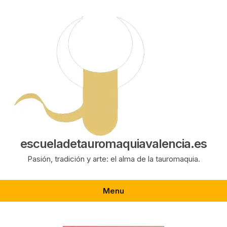
Saltar
al
contenido
escueladetauromaquiavalencia.es
Pasión, tradición y arte: el alma de la tauromaquia.
Menu