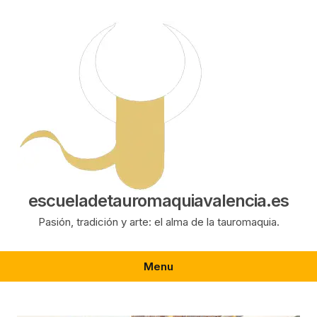
Saltar
al
contenido
escueladetauromaquiavalencia.es
Pasión, tradición y arte: el alma de la tauromaquia.
Menu