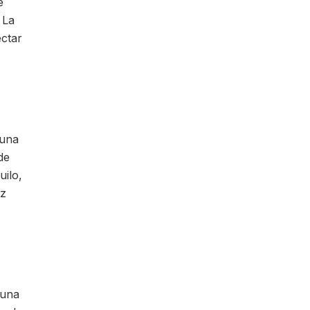
e
 La
ectar
 una
de
uilo,
ez
 una