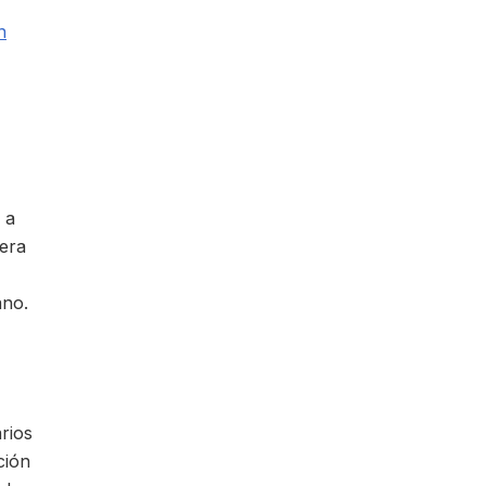
n
 a
nera
ano.
rios
ción