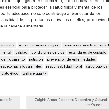
condiciones que generen sufrimiento, como hacinamiento, fal
s esencial para proteger la salud física y mental de los
sporte adecuado no solo contribuye al bienestar de los
 la calidad de los productos derivados de ellos, promovien
a la cadena alimentaria.
alanceada
ambiente limpio y seguro
beneficios para la sociedad
y mental
calidad
condiciones de vida
estándares de cuidado
d de movimiento
nutrición
prevención de enfermedades
respeto hacia los animales
responsabilidad moral
salud pública
trato ético
welfare quality
stinción
Zalgiris Arena: Epicentro Deportivo y Cultural
de Kaunas →