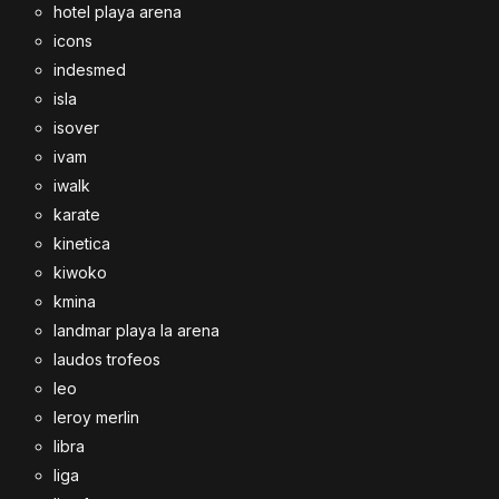
hotel playa arena
icons
indesmed
isla
isover
ivam
iwalk
karate
kinetica
kiwoko
kmina
landmar playa la arena
laudos trofeos
leo
leroy merlin
libra
liga