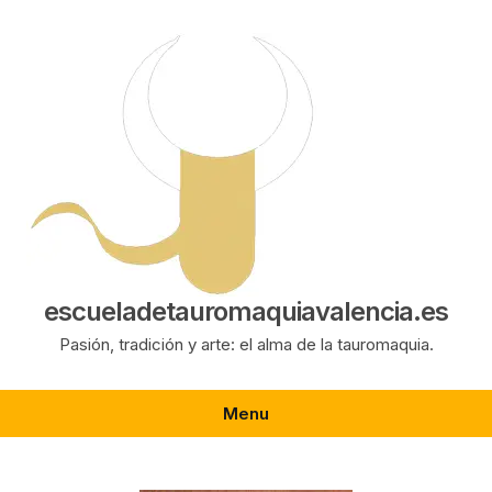
Saltar
al
contenido
escueladetauromaquiavalencia.es
Pasión, tradición y arte: el alma de la tauromaquia.
Menu