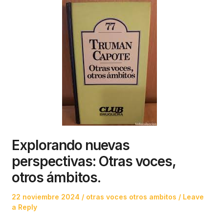
Explorando nuevas
perspectivas: Otras voces,
otros ámbitos.
Posted
Posted
22 noviembre 2024
otras voces otros ambitos
Leave
on
in
a Reply