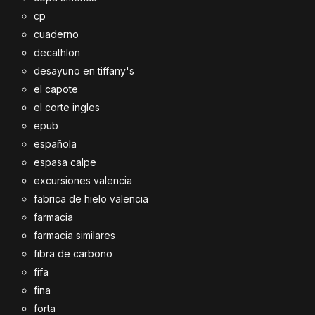
cp
cuaderno
decathlon
desayuno en tiffany's
el capote
el corte ingles
epub
española
espasa calpe
excursiones valencia
fabrica de hielo valencia
farmacia
farmacia similares
fibra de carbono
fifa
fina
forta